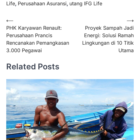
Life
,
Perusahaan Asuransi
,
utang IFG Life
Navigasi
⟵
⟶
PHK Karyawan Renault:
Proyek Sampah Jadi
pos
Perusahaan Prancis
Energi: Solusi Ramah
Rencanakan Pemangkasan
Lingkungan di 10 Titik
3.000 Pegawai
Utama
Related Posts