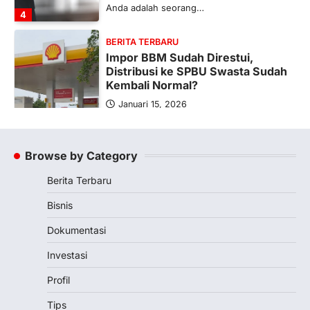
Anda adalah seorang…
4
BERITA TERBARU
Impor BBM Sudah Direstui,
Distribusi ke SPBU Swasta Sudah
Kembali Normal?
Januari 15, 2026
Pemerintah melalui Kementerian Energi
dan Sumber Daya Mineral (ESDM) telah
memberikan izin kepada operator SPBU…
Browse by Category
5
Berita Terbaru
BERITA TERBARU
Banyak Negara Incar Urea RI,
Bisnis
Industri Pupuk Indonesia Kembali
Bergairah?
Dokumentasi
Maret 13, 2026
Investasi
Ketegangan di Timur Tengah mulai
mengubah peta pasokan komoditas
Profil
global, termasuk pupuk. Di tengah
Tips
situasi…