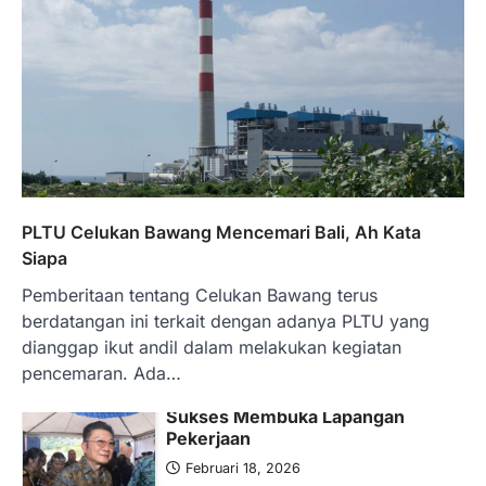
Januari 15, 2026
Pemerintah melalui Kementerian Energi
dan Sumber Daya Mineral (ESDM) telah
memberikan izin kepada operator SPBU…
5
BERITA TERBARU
Banyak Negara Incar Urea RI,
Industri Pupuk Indonesia Kembali
Bergairah?
Maret 13, 2026
PLTU Celukan Bawang Mencemari Bali, Ah Kata
Ketegangan di Timur Tengah mulai
Siapa
mengubah peta pasokan komoditas
Pemberitaan tentang Celukan Bawang terus
global, termasuk pupuk. Di tengah
situasi…
berdatangan ini terkait dengan adanya PLTU yang
1
dianggap ikut andil dalam melakukan kegiatan
pencemaran. Ada…
BERITA TERBARU
Tjandra Limanjaya: Pengusaha
Sukses Membuka Lapangan
Pekerjaan
Februari 18, 2026