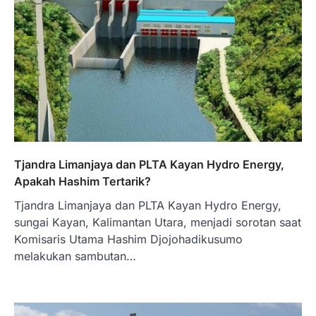
Pelaku Usaha?
Januari 27, 2026
PT Bank Tabungan Negara (BTN) baru-
baru ini mengungkapkan skema Kredit
Perumahan Rakyat (KPR) yang dirancang…
3
BERITA TERBARU
Direktur PT GEB Tjandra
Limanjaya bin Yohanes
Limanjaya: Profil dan Prinsipnya
Tjandra Limanjaya dan PLTA Kayan Hydro Energy,
Januari 22, 2026
Apakah Hashim Tertarik?
Hal yang harus ada pada seorang pebisnis
Tjandra Limanjaya dan PLTA Kayan Hydro Energy,
adalah prinsip dan pengetahuan. Jika
Anda adalah seorang…
sungai Kayan, Kalimantan Utara, menjadi sorotan saat
4
Komisaris Utama Hashim Djojohadikusumo
BERITA TERBARU
melakukan sambutan…
Impor BBM Sudah Direstui,
Distribusi ke SPBU Swasta Sudah
Kembali Normal?