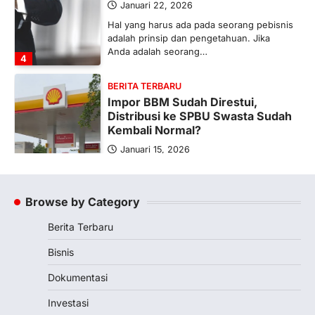
Januari 22, 2026
Hal yang harus ada pada seorang pebisnis
adalah prinsip dan pengetahuan. Jika
Anda adalah seorang…
4
BERITA TERBARU
Impor BBM Sudah Direstui,
Distribusi ke SPBU Swasta Sudah
Kembali Normal?
Januari 15, 2026
Pemerintah melalui Kementerian Energi
dan Sumber Daya Mineral (ESDM) telah
memberikan izin kepada operator SPBU…
Browse by Category
5
Berita Terbaru
BERITA TERBARU
Banyak Negara Incar Urea RI,
Bisnis
Industri Pupuk Indonesia Kembali
Bergairah?
Dokumentasi
Maret 13, 2026
Investasi
Ketegangan di Timur Tengah mulai