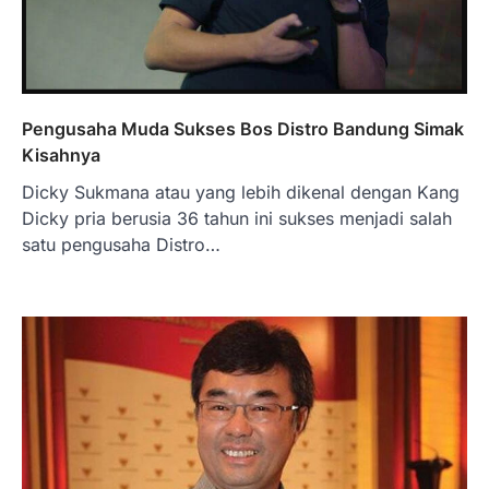
Pengusaha Muda Sukses Bos Distro Bandung Simak
Kisahnya
Dicky Sukmana atau yang lebih dikenal dengan Kang
BERITA TERBARU
Dicky pria berusia 36 tahun ini sukses menjadi salah
Skema KPR Wiraswasta: Ada
Solusi Pembiayaan Rumah Bagi
satu pengusaha Distro…
Pelaku Usaha?
Januari 27, 2026
PT Bank Tabungan Negara (BTN) baru-
baru ini mengungkapkan skema Kredit
Perumahan Rakyat (KPR) yang dirancang…
3
BERITA TERBARU
Direktur PT GEB Tjandra
Limanjaya bin Yohanes
Limanjaya: Profil dan Prinsipnya