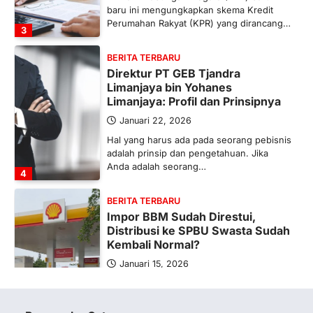
baru ini mengungkapkan skema Kredit
Perumahan Rakyat (KPR) yang dirancang…
3
BERITA TERBARU
Direktur PT GEB Tjandra
Limanjaya bin Yohanes
Limanjaya: Profil dan Prinsipnya
Januari 22, 2026
Hal yang harus ada pada seorang pebisnis
adalah prinsip dan pengetahuan. Jika
Anda adalah seorang…
4
BERITA TERBARU
Impor BBM Sudah Direstui,
Distribusi ke SPBU Swasta Sudah
Kembali Normal?
Januari 15, 2026
Pemerintah melalui Kementerian Energi
dan Sumber Daya Mineral (ESDM) telah
memberikan izin kepada operator SPBU…