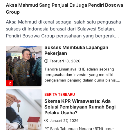
Ketegangan di Timur Tengah mulai
Aksa Mahmud Sang Penjual Es Juga Pendiri Bosowa
mengubah peta pasokan komoditas
Group
global, termasuk pupuk. Di tengah
situasi…
Aksa Mahmud dikenal sebagai salah satu pengusaha
1
sukses di Indonesia berasal dari Sulawesi Selatan.
Pendiri Bosowa Group perusahaan yang bergerak…
BERITA TERBARU
Tjandra Limanjaya: Pengusaha
Sukses Membuka Lapangan
Pekerjaan
Februari 18, 2026
Tjandra Limanjaya KHE adalah seorang
pengusaha dan investor yang memiliki
pengalaman panjang dalam dunia bisnis.…
2
BERITA TERBARU
Skema KPR Wiraswasta: Ada
Solusi Pembiayaan Rumah Bagi
Pelaku Usaha?
Januari 27, 2026
PT Bank Tabungan Negara (BTN) baru-