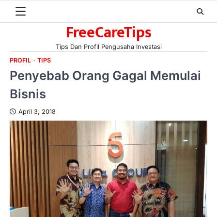
Skip
to
FreeCareTips
content
Tips Dan Profil Pengusaha Investasi
PROFIL
TIPS
Penyebab Orang Gagal Memulai
Bisnis
April 3, 2018