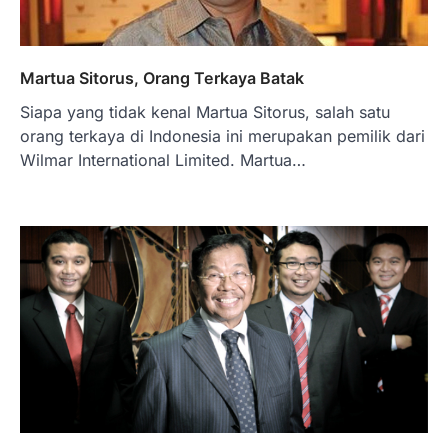
Januari 22, 2026
Hal yang harus ada pada seorang pebisnis
adalah prinsip dan pengetahuan. Jika
Martua Sitorus, Orang Terkaya Batak
Anda adalah seorang…
4
Siapa yang tidak kenal Martua Sitorus, salah satu
orang terkaya di Indonesia ini merupakan pemilik dari
BERITA TERBARU
Wilmar International Limited. Martua…
Impor BBM Sudah Direstui,
Distribusi ke SPBU Swasta Sudah
Kembali Normal?
Januari 15, 2026
Pemerintah melalui Kementerian Energi
dan Sumber Daya Mineral (ESDM) telah
memberikan izin kepada operator SPBU…
5
BERITA TERBARU
Banyak Negara Incar Urea RI,
Industri Pupuk Indonesia Kembali
Bergairah?
Maret 13, 2026