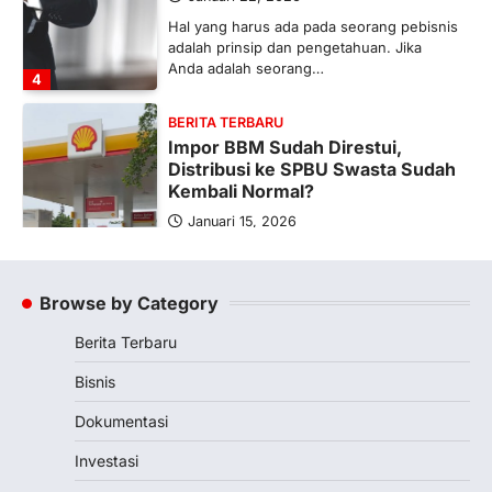
Hal yang harus ada pada seorang pebisnis
adalah prinsip dan pengetahuan. Jika
Anda adalah seorang…
4
BERITA TERBARU
Impor BBM Sudah Direstui,
Distribusi ke SPBU Swasta Sudah
Kembali Normal?
Januari 15, 2026
Pemerintah melalui Kementerian Energi
dan Sumber Daya Mineral (ESDM) telah
memberikan izin kepada operator SPBU…
Browse by Category
5
Berita Terbaru
BERITA TERBARU
Banyak Negara Incar Urea RI,
Bisnis
Industri Pupuk Indonesia Kembali
Bergairah?
Dokumentasi
Maret 13, 2026
Investasi
Ketegangan di Timur Tengah mulai