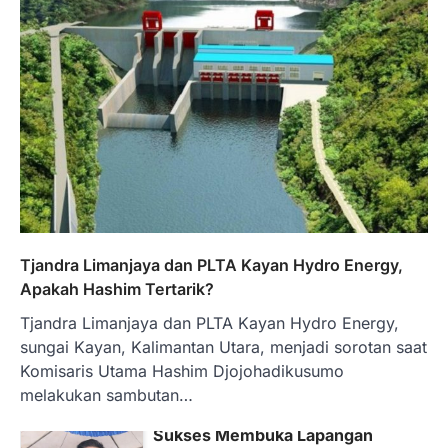
Distribusi ke SPBU Swasta Sudah
Kembali Normal?
Januari 15, 2026
Pemerintah melalui Kementerian Energi
dan Sumber Daya Mineral (ESDM) telah
memberikan izin kepada operator SPBU…
5
BERITA TERBARU
Banyak Negara Incar Urea RI,
Industri Pupuk Indonesia Kembali
Bergairah?
Maret 13, 2026
Tjandra Limanjaya dan PLTA Kayan Hydro Energy,
Ketegangan di Timur Tengah mulai
Apakah Hashim Tertarik?
mengubah peta pasokan komoditas
Tjandra Limanjaya dan PLTA Kayan Hydro Energy,
global, termasuk pupuk. Di tengah
situasi…
sungai Kayan, Kalimantan Utara, menjadi sorotan saat
1
Komisaris Utama Hashim Djojohadikusumo
melakukan sambutan…
BERITA TERBARU
Tjandra Limanjaya: Pengusaha
Sukses Membuka Lapangan