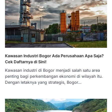
BERITA TERBARU
Skema KPR Wiraswasta: Ada
Solusi Pembiayaan Rumah Bagi
Pelaku Usaha?
Januari 27, 2026
PT Bank Tabungan Negara (BTN) baru-
baru ini mengungkapkan skema Kredit
Perumahan Rakyat (KPR) yang dirancang…
3
BERITA TERBARU
Kawasan Industri Bogor Ada Perusahaan Apa Saja?
Direktur PT GEB Tjandra
Cek Daftarnya di Sini!
Limanjaya bin Yohanes
Limanjaya: Profil dan Prinsipnya
Kawasan industri di Bogor menjadi salah satu area
Januari 22, 2026
penting bagi perkembangan ekonomi di wilayah itu.
Hal yang harus ada pada seorang pebisnis
Dengan letaknya yang strategis, Bogor…
adalah prinsip dan pengetahuan. Jika
Anda adalah seorang…
4
BERITA TERBARU
Impor BBM Sudah Direstui,