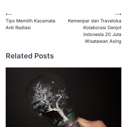
Navigasi
⟵
⟶
Tips Memilih Kacamata
Kemenpar dan Traveloka
pos
Anti Radiasi
Kolaborasi Genjot
Indonesia 20 Juta
Wisatawan Asing
Related Posts