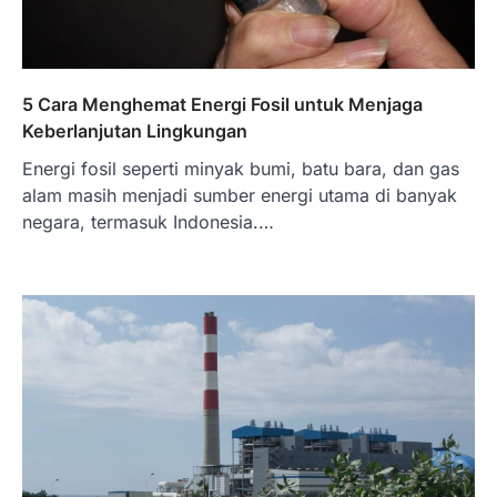
5 Cara Menghemat Energi Fosil untuk Menjaga
Keberlanjutan Lingkungan
Energi fosil seperti minyak bumi, batu bara, dan gas
alam masih menjadi sumber energi utama di banyak
negara, termasuk Indonesia.…
BERITA TERBARU
Skema KPR Wiraswasta: Ada
Solusi Pembiayaan Rumah Bagi
Pelaku Usaha?
Januari 27, 2026
PT Bank Tabungan Negara (BTN) baru-
baru ini mengungkapkan skema Kredit
Perumahan Rakyat (KPR) yang dirancang…
3