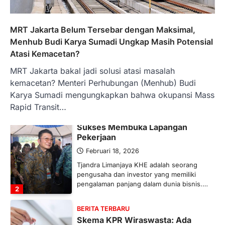
Banyak Negara Incar Urea RI,
Industri Pupuk Indonesia Kembali
Bergairah?
MRT Jakarta Belum Tersebar dengan Maksimal,
Maret 13, 2026
Menhub Budi Karya Sumadi Ungkap Masih Potensial
Ketegangan di Timur Tengah mulai
Atasi Kemacetan?
mengubah peta pasokan komoditas
MRT Jakarta bakal jadi solusi atasi masalah
global, termasuk pupuk. Di tengah
situasi…
kemacetan? Menteri Perhubungan (Menhub) Budi
1
Karya Sumadi mengungkapkan bahwa okupansi Mass
Rapid Transit…
BERITA TERBARU
Tjandra Limanjaya: Pengusaha
Sukses Membuka Lapangan
Pekerjaan
Februari 18, 2026
Tjandra Limanjaya KHE adalah seorang
pengusaha dan investor yang memiliki
pengalaman panjang dalam dunia bisnis.…
2
BERITA TERBARU
Skema KPR Wiraswasta: Ada