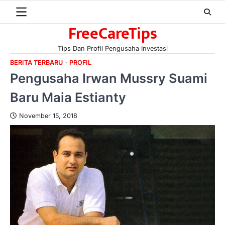
Skip
to
FreeCareTips
content
Tips Dan Profil Pengusaha Investasi
BERITA TERBARU
PROFIL
Pengusaha Irwan Mussry Suami
Baru Maia Estianty
November 15, 2018