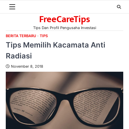
Skip
to
FreeCareTips
content
Tips Dan Profil Pengusaha Investasi
BERITA TERBARU
TIPS
Tips Memilih Kacamata Anti
Radiasi
November 8, 2018