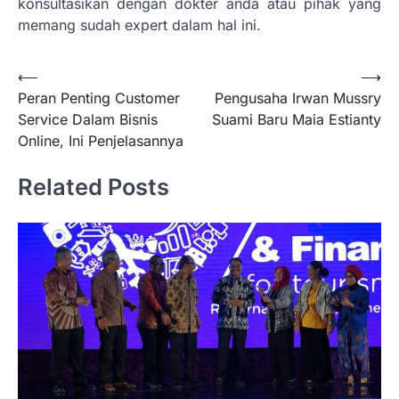
konsultasikan dengan dokter anda atau pihak yang
memang sudah expert dalam hal ini.
Navigasi
⟵
⟶
Peran Penting Customer
Pengusaha Irwan Mussry
pos
Service Dalam Bisnis
Suami Baru Maia Estianty
Online, Ini Penjelasannya
Related Posts