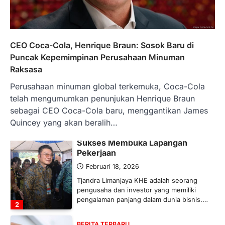
BERITA TERBARU
Banyak Negara Incar Urea RI,
Industri Pupuk Indonesia Kembali
Bergairah?
CEO Coca-Cola, Henrique Braun: Sosok Baru di
Maret 13, 2026
Puncak Kepemimpinan Perusahaan Minuman
Ketegangan di Timur Tengah mulai
Raksasa
mengubah peta pasokan komoditas
Perusahaan minuman global terkemuka, Coca-Cola
global, termasuk pupuk. Di tengah
situasi…
telah mengumumkan penunjukan Henrique Braun
1
sebagai CEO Coca-Cola baru, menggantikan James
Quincey yang akan beralih…
BERITA TERBARU
Tjandra Limanjaya: Pengusaha
Sukses Membuka Lapangan
Pekerjaan
Februari 18, 2026
Tjandra Limanjaya KHE adalah seorang
pengusaha dan investor yang memiliki
pengalaman panjang dalam dunia bisnis.…
2
BERITA TERBARU