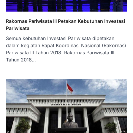
Rakornas Pariwisata III Petakan Kebutuhan Investasi
Pariwisata
Semua kebutuhan Investasi Pariwisata dipetakan
dalam kegiatan Rapat Koordinasi Nasional (Rakornas)
Pariwisata III Tahun 2018. Rakornas Pariwisata III
Tahun 2018…
BERITA TERBARU
Skema KPR Wiraswasta: Ada
Solusi Pembiayaan Rumah Bagi
Pelaku Usaha?
Januari 27, 2026
PT Bank Tabungan Negara (BTN) baru-
baru ini mengungkapkan skema Kredit