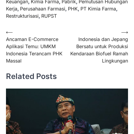
Keuangan
,
Kimia Farma
,
Pabrik
,
Pemutusan Hubungan
Kerja
,
Perusahaan Farmasi
,
PHK
,
PT Kimia Farma
,
Restrukturisasi
,
RUPST
Navigasi
⟵
⟶
Ancaman E-Commerce
Indonesia dan Jepang
pos
Aplikasi Temu: UMKM
Bersatu untuk Produksi
Indonesia Terancam PHK
Kendaraan Biofuel Ramah
Massal
Lingkungan
Related Posts