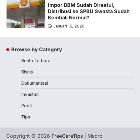
Impor BBM Sudah Direstui,
Distribusi ke SPBU Swasta Sudah
Kembali Normal?
Januari 15, 2026
Pemerintah melalui Kementerian Energi
dan Sumber Daya Mineral (ESDM) telah
memberikan izin kepada operator SPBU…
Browse by Category
5
Berita Terbaru
BERITA TERBARU
Banyak Negara Incar Urea RI,
Bisnis
Industri Pupuk Indonesia Kembali
Bergairah?
Dokumentasi
Maret 13, 2026
Investasi
Ketegangan di Timur Tengah mulai
mengubah peta pasokan komoditas
Profil
global, termasuk pupuk. Di tengah
Tips
situasi…
1
BERITA TERBARU
Copyright © 2026
FreeCareTips
| Macro
Tjandra Limanjaya: Pengusaha