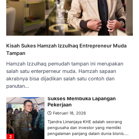
memberikan izin kepada operator SPBU…
5
BERITA TERBARU
Banyak Negara Incar Urea RI,
Industri Pupuk Indonesia Kembali
Bergairah?
Maret 13, 2026
Kisah Sukes Hamzah Izzulhaq Entrepreneur Muda
Ketegangan di Timur Tengah mulai
Tampan
mengubah peta pasokan komoditas
Hamzah Izzulhaq pemudah tampan ini merupakan
global, termasuk pupuk. Di tengah
situasi…
salah satu enterperneur muda. Hamzah sapaan
1
akrabnya bisa dijadikan salah satu contoh dan
panutan…
BERITA TERBARU
Tjandra Limanjaya: Pengusaha
Sukses Membuka Lapangan
Pekerjaan
Februari 18, 2026
Tjandra Limanjaya KHE adalah seorang
pengusaha dan investor yang memiliki
pengalaman panjang dalam dunia bisnis.…
2