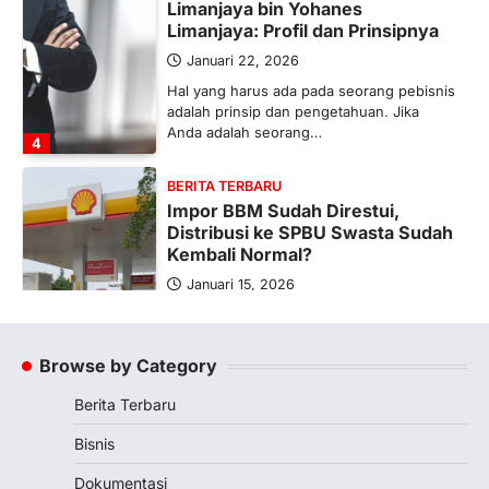
Limanjaya bin Yohanes
Limanjaya: Profil dan Prinsipnya
Januari 22, 2026
Hal yang harus ada pada seorang pebisnis
adalah prinsip dan pengetahuan. Jika
Anda adalah seorang…
4
BERITA TERBARU
Impor BBM Sudah Direstui,
Distribusi ke SPBU Swasta Sudah
Kembali Normal?
Januari 15, 2026
Pemerintah melalui Kementerian Energi
dan Sumber Daya Mineral (ESDM) telah
memberikan izin kepada operator SPBU…
Browse by Category
5
Berita Terbaru
BERITA TERBARU
Banyak Negara Incar Urea RI,
Bisnis
Industri Pupuk Indonesia Kembali
Bergairah?
Dokumentasi