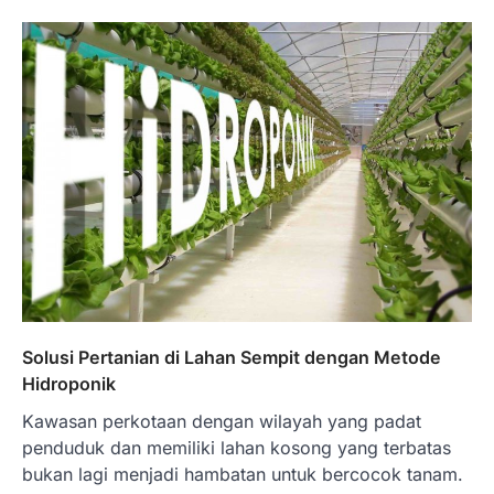
BERITA TERBARU
Impor BBM Sudah Direstui,
Distribusi ke SPBU Swasta Sudah
Kembali Normal?
Januari 15, 2026
Pemerintah melalui Kementerian Energi
dan Sumber Daya Mineral (ESDM) telah
memberikan izin kepada operator SPBU…
5
BERITA TERBARU
Banyak Negara Incar Urea RI,
Industri Pupuk Indonesia Kembali
Bergairah?
Maret 13, 2026
Solusi Pertanian di Lahan Sempit dengan Metode
Ketegangan di Timur Tengah mulai
Hidroponik
mengubah peta pasokan komoditas
Kawasan perkotaan dengan wilayah yang padat
global, termasuk pupuk. Di tengah
situasi…
penduduk dan memiliki lahan kosong yang terbatas
1
bukan lagi menjadi hambatan untuk bercocok tanam.