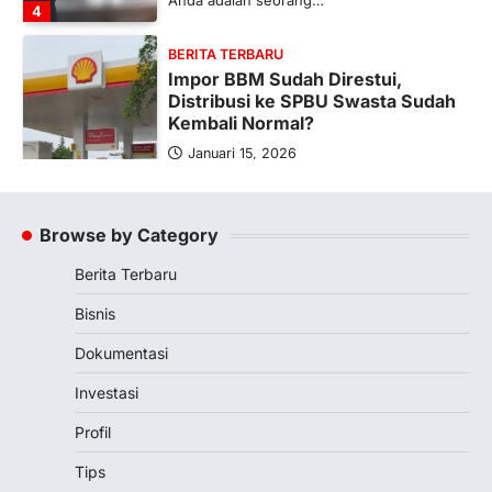
Anda adalah seorang…
4
BERITA TERBARU
Impor BBM Sudah Direstui,
Distribusi ke SPBU Swasta Sudah
Kembali Normal?
Januari 15, 2026
Pemerintah melalui Kementerian Energi
dan Sumber Daya Mineral (ESDM) telah
memberikan izin kepada operator SPBU…
Browse by Category
5
Berita Terbaru
BERITA TERBARU
Banyak Negara Incar Urea RI,
Bisnis
Industri Pupuk Indonesia Kembali
Bergairah?
Dokumentasi
Maret 13, 2026
Investasi
Ketegangan di Timur Tengah mulai
mengubah peta pasokan komoditas
Profil
global, termasuk pupuk. Di tengah
Tips
situasi…
1