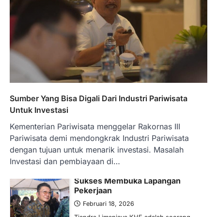
Pemerintah melalui Kementerian Energi
dan Sumber Daya Mineral (ESDM) telah
memberikan izin kepada operator SPBU…
5
BERITA TERBARU
Banyak Negara Incar Urea RI,
Industri Pupuk Indonesia Kembali
Bergairah?
Maret 13, 2026
Sumber Yang Bisa Digali Dari Industri Pariwisata
Ketegangan di Timur Tengah mulai
Untuk Investasi
mengubah peta pasokan komoditas
Kementerian Pariwisata menggelar Rakornas III
global, termasuk pupuk. Di tengah
situasi…
Pariwisata demi mendongkrak Industri Pariwisata
1
dengan tujuan untuk menarik investasi. Masalah
Investasi dan pembiayaan di…
BERITA TERBARU
Tjandra Limanjaya: Pengusaha
Sukses Membuka Lapangan
Pekerjaan
Februari 18, 2026