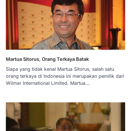
Pelaku Usaha?
Januari 27, 2026
PT Bank Tabungan Negara (BTN) baru-
baru ini mengungkapkan skema Kredit
Perumahan Rakyat (KPR) yang dirancang…
3
BERITA TERBARU
Direktur PT GEB Tjandra
Limanjaya bin Yohanes
Martua Sitorus, Orang Terkaya Batak
Limanjaya: Profil dan Prinsipnya
Siapa yang tidak kenal Martua Sitorus, salah satu
Januari 22, 2026
orang terkaya di Indonesia ini merupakan pemilik dari
Hal yang harus ada pada seorang pebisnis
adalah prinsip dan pengetahuan. Jika
Wilmar International Limited. Martua…
Anda adalah seorang…
4
BERITA TERBARU
Impor BBM Sudah Direstui,
Distribusi ke SPBU Swasta Sudah
Kembali Normal?
Januari 15, 2026