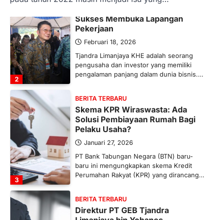
Tjandra Limanjaya: Pengusaha
Sukses Membuka Lapangan
Pekerjaan
Februari 18, 2026
Tjandra Limanjaya KHE adalah seorang
pengusaha dan investor yang memiliki
pengalaman panjang dalam dunia bisnis.…
2
BERITA TERBARU
Skema KPR Wiraswasta: Ada
Solusi Pembiayaan Rumah Bagi
Pelaku Usaha?
Januari 27, 2026
PT Bank Tabungan Negara (BTN) baru-
baru ini mengungkapkan skema Kredit
Perumahan Rakyat (KPR) yang dirancang…
3
BERITA TERBARU
Direktur PT GEB Tjandra
Limanjaya bin Yohanes