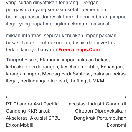
yang sudah dinyatakan terlarang. Dengan
pengawasan yang semakin ketat, pemerintah
berharap pasar domestik tidak dipenuhi barang impor
ilegal yang dapat merugikan ekonomi nasional.
mikian informasi seputar kebijakan impor pakaian
bekas. Untuk berita ekonomi, bisnis dan investasi
terkini lainnya hanya di
Freecaretips.Com
.
Tagged
Bisnis
,
Ekonomi
,
impor pakaian bekas
,
kebijakan perdagangan
,
kesehatan public
,
Keuangan
,
larangan impor
,
Mendag Budi Santoso
,
pakaian bekas
ilegal
,
perlindungan industri
,
thrifting
,
UMKM
Navigasi
⟵
⟶
PT Chandra Asri Pacific
Investasi Industri Garam di
pos
Gandeng KKR untuk
Cirebon Diproyeksikan
Akselerasi Akuisisi SPBU
Dongkrak Pertumbuhan
ExxonMobil!
Ekonomi