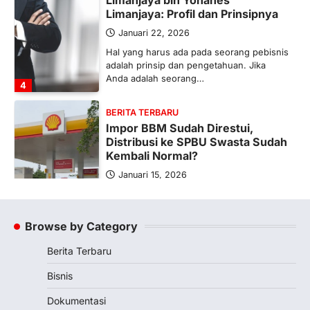
Limanjaya: Profil dan Prinsipnya
Januari 22, 2026
Hal yang harus ada pada seorang pebisnis
adalah prinsip dan pengetahuan. Jika
Anda adalah seorang…
4
BERITA TERBARU
Impor BBM Sudah Direstui,
Distribusi ke SPBU Swasta Sudah
Kembali Normal?
Januari 15, 2026
Pemerintah melalui Kementerian Energi
dan Sumber Daya Mineral (ESDM) telah
memberikan izin kepada operator SPBU…
Browse by Category
5
Berita Terbaru
BERITA TERBARU
Banyak Negara Incar Urea RI,
Bisnis
Industri Pupuk Indonesia Kembali
Bergairah?
Dokumentasi