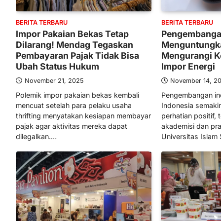
BERITA TERBARU
BERITA TERBARU
Pengembangan 
Impor Pakaian Bekas Tetap
Menguntungka
Dilarang! Mendag Tegaskan
Mengurangi K
Pembayaran Pajak Tidak Bisa
Impor Energi
Ubah Status Hukum
November 14, 2
November 21, 2025
Pengembangan indu
Polemik impor pakaian bekas kembali
Indonesia semak
mencuat setelah para pelaku usaha
perhatian positif,
thrifting menyatakan kesiapan membayar
akademisi dan pr
pajak agar aktivitas mereka dapat
Universitas Isla
dilegalkan.…