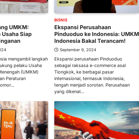
BISNIS
tang UMKM:
Ekspansi Perusahaan
u Usaha Siap
Pinduoduo ke Indonesia: UMKM
inganan
Indonesia Bakal Terancam!
024
September 9, 2024
esia mengambil langkah
Ekspansi perusahaan Pinduoduo
ukung pelaku Usaha
sebagai raksasa e-commerce asal
n Menengah (UMKM)
Tiongkok, ke berbagai pasar
an Peraturan
internasional, termasuk Indonesia,
 Nomor…
tengah menjadi sorotan. Perusahaan
yang dikenal…