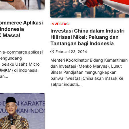
mmerce Aplikasi
INVESTASI
Indonesia
Investasi China dalam Industri
 Massal
Hilirisasi Nikel: Peluang dan
Tantangan bagi Indonesia
m e-commerce aplikasi
Februari 23, 2024
 mengundang
Menteri Koordinator Bidang Kemaritiman
i pelaku Usaha Micro
dan Investasi (Menko Marves), Luhut
UMKM) di Indonesia.
Binsar Pandjaitan mengungkapkan
kan…
bahwa investasi China akan masuk ke
sektor industri…