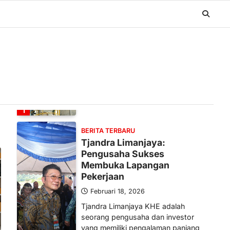
BERITA TERBARU
Banyak Negara Incar Urea RI,
Industri Pupuk Indonesia
Kembali Bergairah?
Maret 13, 2026
Ketegangan di Timur Tengah mulai
mengubah peta pasokan komoditas
global, termasuk pupuk. Di tengah
situasi…
1
BERITA TERBARU
Tjandra Limanjaya:
Pengusaha Sukses
Membuka Lapangan
Pekerjaan
Februari 18, 2026
Tjandra Limanjaya KHE adalah
seorang pengusaha dan investor
yang memiliki pengalaman panjang