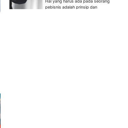
Hal yang harus ada pada seorang
pebisnis adalah prinsip dan
pengetahuan. Jika Anda adalah
seorang…
4
BERITA TERBARU
Impor BBM Sudah Direstui,
Distribusi ke SPBU Swasta
Sudah Kembali Normal?
Januari 15, 2026
Pemerintah melalui Kementerian
Energi dan Sumber Daya Mineral
(ESDM) telah memberikan izin
kepada operator SPBU…
5
BERITA TERBARU
Banyak Negara Incar Urea RI,
Industri Pupuk Indonesia
Kembali Bergairah?