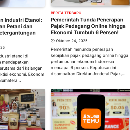
BERITA TERBARU
Pemerintah Tunda Penerapan
Industri Etanol:
Pajak Pedagang Online hingga
n Petani dan
Ekonomi Tumbuh 6 Persen!
etergantungan
Oktober 24, 2025
025
Pemerintah menunda penerapan
kebijakan pajak pedagang online hingga
stri etanol di
pertumbuhan ekonomi Indonesia
in mendapatkan
mencapai 6 persen. Keputusan ini
 terutama dari kalangan
disampaikan Direktur Jenderal Pajak,…
aktisi ekonomi. Ekonom
m Sumatera…