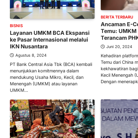
BERITA TERBARU
Ancaman E-Co
BISNIS
Temu: UMKM 
Layanan UMKM BCA Ekspansi
Terancam PHK
ke Pasar Internasional melalui
IKN Nusantara
Juni 20, 2024
Kehadiran platfor
Agustus 8, 2024
Temu dari China
PT Bank Central Asia Tbk (BCA) kembali
kekhawatiran bag
menunjukkan komitmennya dalam
Kecil Menengah (
mendukung Usaha Mikro, Kecil, dan
Dengan menerap
Menengah (UMKM) atau layanan
UMKM…