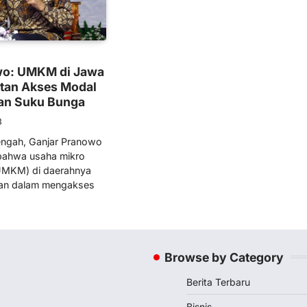
wo: UMKM di Jawa
itan Akses Modal
kan Suku Bunga
3
ngah, Ganjar Pranowo
ahwa usaha mikro
UMKM) di daerahnya
tan dalam mengakses
Browse by Category
Berita Terbaru
Bisnis