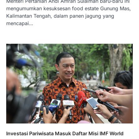
Menteri Pertanian Andi Amran Sulaiman baru-baru ini
mengumumkan kesuksesan food estate Gunung Mas,
Kalimantan Tengah, dalam panen jagung yang
mencapai…
BERITA TERBARU
Skema KPR Wiraswasta: Ada
Solusi Pembiayaan Rumah Bagi
Pelaku Usaha?
Januari 27, 2026
PT Bank Tabungan Negara (BTN) baru-
baru ini mengungkapkan skema Kredit
Perumahan Rakyat (KPR) yang dirancang…
3
BERITA TERBARU
Investasi Pariwisata Masuk Daftar Misi IMF World
Direktur PT GEB Tjandra