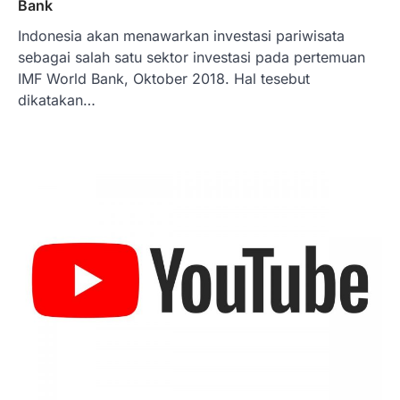
Bank
Limanjaya bin Yohanes
Limanjaya: Profil dan Prinsipnya
Indonesia akan menawarkan investasi pariwisata
sebagai salah satu sektor investasi pada pertemuan
Januari 22, 2026
IMF World Bank, Oktober 2018. Hal tesebut
Hal yang harus ada pada seorang pebisnis
dikatakan…
adalah prinsip dan pengetahuan. Jika
Anda adalah seorang…
4
BERITA TERBARU
Impor BBM Sudah Direstui,
Distribusi ke SPBU Swasta Sudah
Kembali Normal?
Januari 15, 2026
Pemerintah melalui Kementerian Energi
dan Sumber Daya Mineral (ESDM) telah
memberikan izin kepada operator SPBU…
5
BERITA TERBARU
Banyak Negara Incar Urea RI,
Industri Pupuk Indonesia Kembali