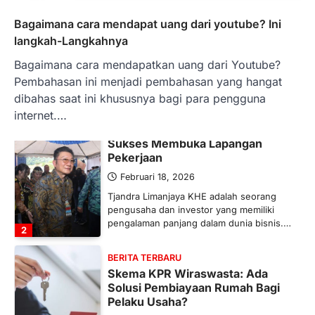
Bergairah?
Maret 13, 2026
Bagaimana cara mendapat uang dari youtube? Ini
Ketegangan di Timur Tengah mulai
langkah-Langkahnya
mengubah peta pasokan komoditas
Bagaimana cara mendapatkan uang dari Youtube?
global, termasuk pupuk. Di tengah
situasi…
Pembahasan ini menjadi pembahasan yang hangat
1
dibahas saat ini khususnya bagi para pengguna
internet.…
BERITA TERBARU
Tjandra Limanjaya: Pengusaha
Sukses Membuka Lapangan
Pekerjaan
Februari 18, 2026
Tjandra Limanjaya KHE adalah seorang
pengusaha dan investor yang memiliki
pengalaman panjang dalam dunia bisnis.…
2
BERITA TERBARU
Skema KPR Wiraswasta: Ada
Solusi Pembiayaan Rumah Bagi
Pelaku Usaha?